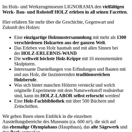
Im Holz- und Werkzeugmuseum LIGNORAMA den
vielfältigen
Werk- Bau- und Rohstoff HOLZ erleben in all seinen Facetten
.
Hier erfahren Sie mehr über die Geschichte, Gegenwart und
Zukunft des Holzes:
Eine
einzigartige Holzmustersammlung
mit mehr als
1300
verschiedenen Holzarten
aus der ganzen Welt
.
Das Erleben von Holz hautnah und mit allen Sinnen bei
der
HOLZ-ERLEBNIS-WAND
Die
weltweit höchste Holz-Krippe
mit 16 monumentalen
Skulpturen.
Interessante Darstellungen von Erfindungen und Bauten mit
und aus Holz, die faszinierenden
traditionsreichen
Holzberufe
.
Was sich hinter manchen Hölzern versteckt und welch
originelle Experimente mit dem Naturwerkstoff realisierbar
sind, kann im
HOLZ-LABOR selbst erforscht
werden!
Eine
Holz-Fachbibliothek
mit über 500 Büchern und
Zeitschriften.
Wir geben Ihnen einen Einblick in die einzelnen
Ausstellungsbereiche des Museums (ca. 600 m²), die sich auf
das
ehemalige Olympiahaus
(Haupthaus), das
alte Sägewerk
und