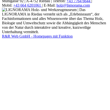
Mühlgasse 92 |
A-4752 Riedau |
Telefon:
+43 7764 6644
|
Mobil:
+43 664 6201061
|
E-Mail:
holz@lignorama.com
R&R Web GmbH - Homepages mit Funktion